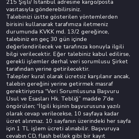
215 Şişli/ İstanbul adresine kargo/posta
vasıtasıyla gönderebilirsiniz.
Talebinizi üstte gösterilen yöntemlerden
birisini kullanarak tarafımıza iletmeniz
durumunda KVKK md. 13/2 gereğince,
talebiniz en geç 30 gün içinde
değerlendirilecek ve tarafınıza konuyla ilgili
bilgi verilecektir. Eğer talebiniz kabul edilirse,
gerekli işlemler derhal veri sorumlusu Şirket
tarafından yerine getirilecektir.
Talepler kural olarak ücretsiz karşılanır ancak,
talebin gereğini yerine getirmek masraf
gerektiriyorsa “Veri Sorumlusuna Başvuru
Usul ve Esasları Hk. Tebliğ” madde 7’de
öngörülen; “İlgili kişinin başvurusuna yazılı
olarak cevap verilecekse, 10 sayfaya kadar
ücret alınmaz. 10 sayfanın üzerindeki her sayfa
için 1 TL işlem ücreti alınabilir. Başvuruya
cevabın CD, flash bellek gibi bir kayıt